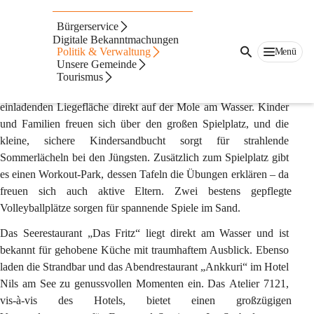
Auf dieser Seite
Bürgerservice
Seebad
Digitale Bekanntmachungen
Politik & Verwaltung
Menü
Unsere Gemeinde
Das 
Seebad Weiden
 verfügt über einen gepflegten Badestrand 
Tourismus
mit großer Liegewiese, schattenspendenden Bäumen und einer 
einladenden Liegefläche direkt auf der Mole am Wasser. Kinder 
und Familien freuen sich über den großen Spielplatz, und die 
kleine, sichere Kindersandbucht sorgt für strahlende 
Sommerlächeln bei den Jüngsten. Zusätzlich zum Spielplatz gibt 
es einen 
Workout-Park
, dessen Tafeln die Übungen erklären – da 
freuen sich auch aktive Eltern. Zwei bestens gepflegte 
Volleyballplätze
 sorgen für spannende Spiele im Sand.
Das 
Seerestaurant „Das Fritz“
 liegt direkt am Wasser und ist 
bekannt für gehobene Küche mit traumhaftem Ausblick. Ebenso 
laden die 
Strandbar
 und das Abendrestaurant 
„Ankkuri“
 im 
Hotel 
Nils am See
 zu genussvollen Momenten ein. Das 
Atelier 7121
, 
vis-à-vis des Hotels, bietet einen großzügigen 