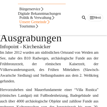
Auf dieser Seite
Bürgerservice
Infopoint -
Digitale Bekanntmachungen
Politik & Verwaltung
Menü
Unsere Gemeinde
archäologische
Tourismus
Ausgrabungen
Infopoint - Kirchenäcker
Im Jahre 2012 wurden am südöstlichen Ortsrand von Weiden am 
See, nahe des B10 Radweges, archäologische Funde aus der 
Frühbronzezeit, der römischen Kaiserzeit, der 
Völkerwanderungszeit, des Frühen Mittelalters (Slawisch-
Awarische Siedlung) und Stellungsbauten aus dem 2. Weltkrieg 
gefunden.
Hervorzuheben sind Mauerfundamente einer “
Villa Rustica” 
(römisches Landgut) 
mit Fußbodenheizung, Badegebäude und 
auch über 4000 archäologische Objekte und zahllose Funde aus 
mehreren Kulturepochen von der Jungsteinzeit bis zum 20. 