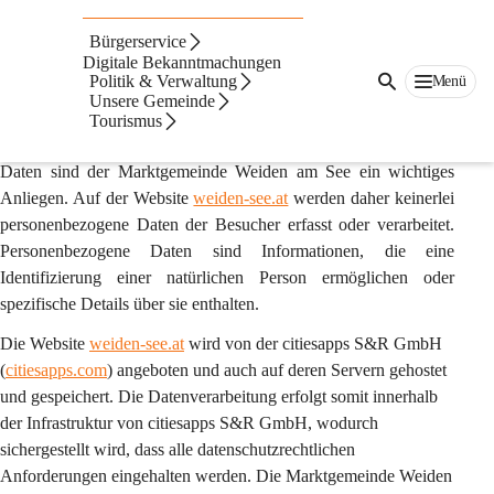
Auf dieser Seite
Bürgerservice
Datenschutz Website
Digitale Bekanntmachungen
Politik & Verwaltung
Menü
Unsere Gemeinde
1. Präambel
Tourismus
Der Schutz der Privatsphäre und der vertrauliche Umgang mit 
Daten sind der Marktgemeinde Weiden am See ein wichtiges 
Anliegen. Auf der Website 
weiden-see.at
 werden daher 
keinerlei 
personenbezogene Daten
 der Besucher erfasst oder verarbeitet. 
Personenbezogene Daten sind Informationen, die eine 
Identifizierung einer natürlichen Person ermöglichen oder 
spezifische Details über sie enthalten.
Die Website 
weiden-see.at
 wird von der 
citiesapps S&R GmbH
(
citiesapps.com
) angeboten und auch auf deren Servern gehostet 
und gespeichert. Die Datenverarbeitung erfolgt somit innerhalb 
der Infrastruktur von citiesapps S&R GmbH, wodurch 
sichergestellt wird, dass alle datenschutzrechtlichen 
Anforderungen eingehalten werden. Die Marktgemeinde Weiden 