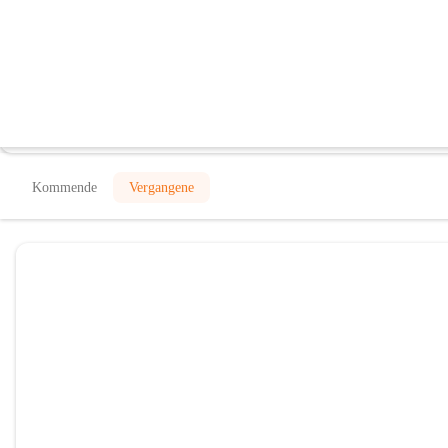
Seebad Weiden am See
@seebad-weiden-am-see
Freibad
In CITIES öffnen
Kommende
Vergangene