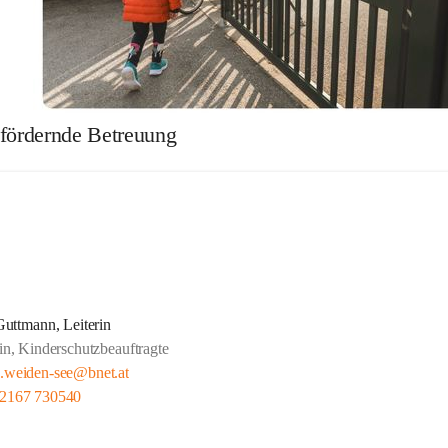
 fördernde Betreuung
uttmann, Leiterin
n, Kinderschutzbeauftragte
n.weiden-see@bnet.at
 2167 730540