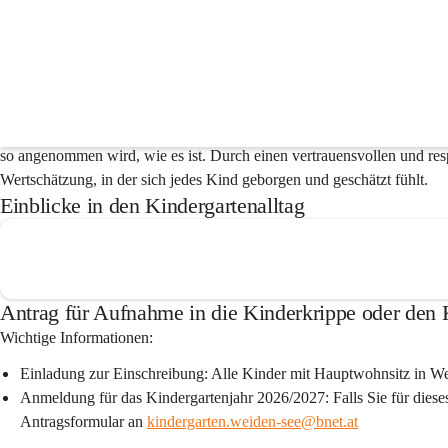
Kindergarten
Wertschätzung und Akzeptanz – Die Basis für das 
Jedes Kind ist 
einzigartig,
 und seine 
Besonderheiten 
entfalten sich am 
so angenommen wird, wie es ist. Durch einen 
vertrauensvollen
 und 
re
Wertschätzung
, in der sich jedes Kind geborgen und geschätzt fühlt.
Einblicke in den Kindergartenalltag
Antrag für Aufnahme in die Kinderkrippe oder den
Wichtige Informationen:
Einladung zur Einschreibung:
 Alle Kinder mit Hauptwohnsitz in We
Anmeldung für das Kindergartenjahr 2026/2027:
 Falls Sie für dies
Antragsformular an 
kindergarten.weiden-see@bnet.at