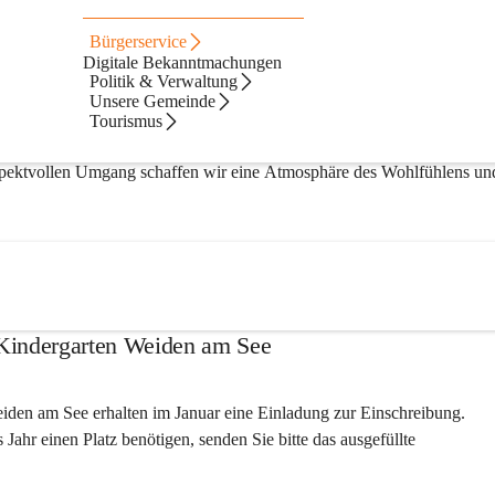
Bürgerservice
Digitale Bekanntmachungen
Politik & Verwaltung
Unsere Gemeinde
Wachstum Ihres Kindes
Tourismus
schönsten in der 
Gemeinschaft
. Bei uns soll jedes Kind erleben, dass es
spektvollen Umgang
 schaffen wir eine 
Atmosphäre des Wohlfühlens
 un
 Kindergarten Weiden am See
iden am See erhalten im Januar eine Einladung zur Einschreibung.
es Jahr einen Platz benötigen, senden Sie bitte das ausgefüllte 